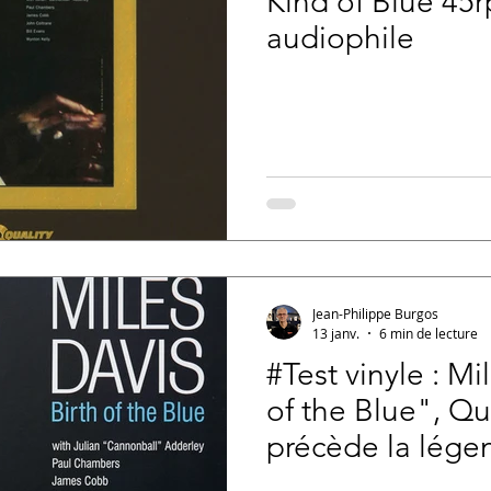
Kind of Blue 45
audiophile
Jean-Philippe Burgos
13 janv.
6 min de lecture
#Test vinyle : Mi
of the Blue", Q
précède la lége