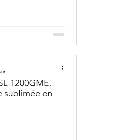
ure
s SL-1200GME,
se sublimée en