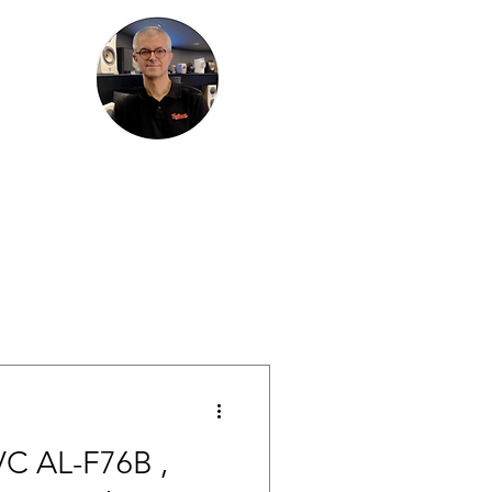
HIRES
PLUS
JVC AL-F76B ,