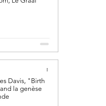
rpm, Le Graal
les Davis, "Birth
uand la genèse
nde