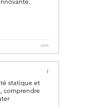
innovante.
ité statique et
ce, comprendre
ter