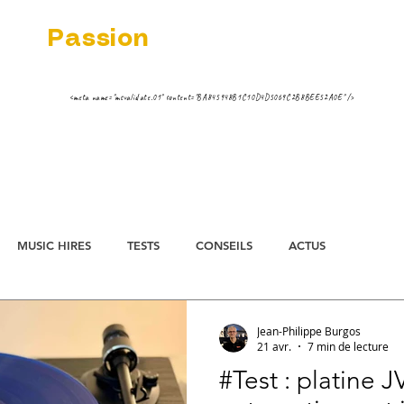
dio
Passion
 MUSIC VINYL STREAMING NEWS
ippe ;-)
<meta name="msvalidate.01" content="BA845948B1C10D4D5069C2B8BEE52A0E" />
AIREUR FNAC
TESTS
STREAMING 
MUSIC HIRES
TESTS
CONSEILS
ACTUS
Jean-Philippe Burgos
21 avr.
7 min de lecture
#Test : platine 