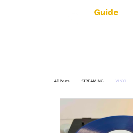
Guide
Au
(RE)DISCOVER
par Jean-Phil
NEWS
L'ECL
All Posts
STREAMING
VINYL