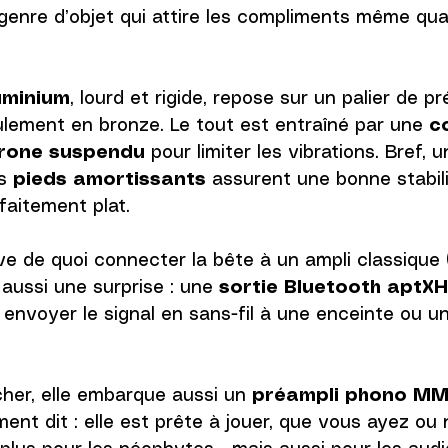
 genre d’objet qui attire les compliments même quan
uminium
, lourd et rigide, repose sur un palier de p
ulement en bronze. Le tout est entraîné par une 
c
rone suspendu
 pour limiter les vibrations. Bref, 
s 
pieds amortissants
 assurent une bonne stabil
faitement plat.
ouve de quoi connecter la bête à un ampli classique
aussi une surprise : une 
sortie Bluetooth aptX
 envoyer le signal en sans-fil à une enceinte ou u
cher, elle embarque aussi un 
préampli phono M
ent dit : elle est prête à jouer, que vous ayez ou 