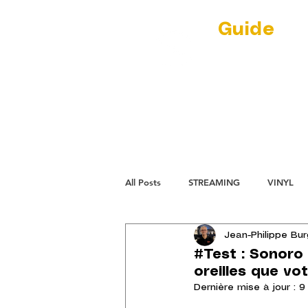
Guide
Au
(RE)DISCOVER
par Jean-Phil
NEWS
L'ECL
All Posts
STREAMING
VINYL
Jean-Philippe Bu
#Test : Sonoro 
oreilles que vo
Dernière mise à jour :
9