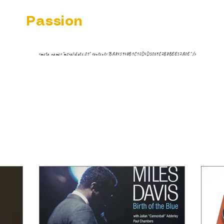
dio
Passion
 MUSIC VINYL STREAMING NEWS
ippe ;-)
<meta name="msvalidate.01" content="BA845948B1C10D4D5069C2B8BEE52A0E" />
AIREUR FNAC
TESTS
STREAMING 