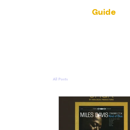
Guide
Au
(RE)DISCOVER
par Jean-Phil
NEWS
L'ECL
All Posts