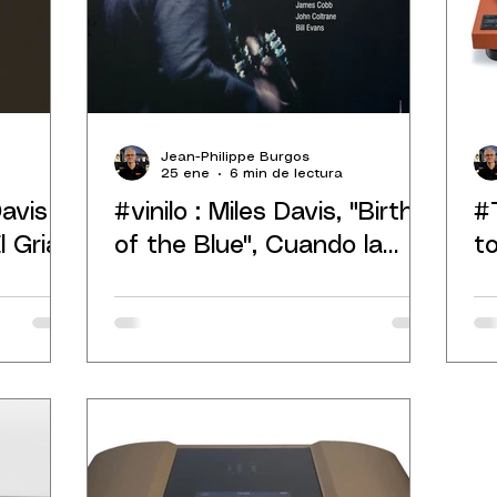
Jean-Philippe Burgos
25 ene
6 min de lectura
avis
#vinilo : Miles Davis, "Birth
#
 Grial
of the Blue", Cuando la
t
génesis precede a la
T
leyenda.