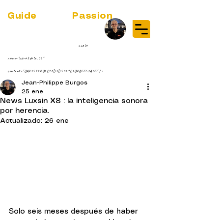
Guide
Audio
Passion
(RE)DISCOVER MUSIC VINYL
STREAMING NEWS
par Jean-Philippe ;-)
<meta
name="msvalidate.01"
content="BA845948B1C10D4D5069C2B8BEE52A0E" />
Jean-Philippe Burgos
25 ene
News Luxsin X8 : la inteligencia sonora
por herencia.
Actualizado:
26 ene
Solo seis meses después de haber 