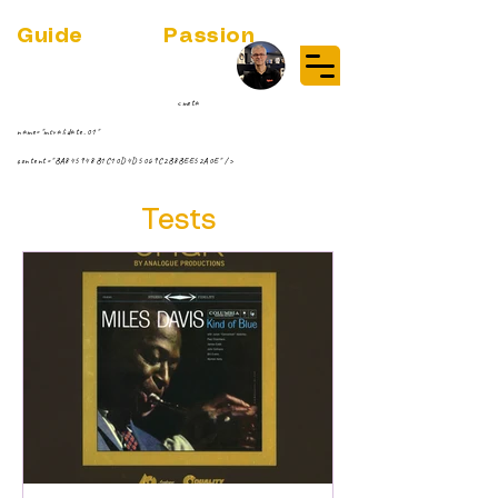
Guide
Audio
Passion
(RE)DISCOVER MUSIC VINYL
STREAMING NEWS
par Jean-Philippe ;-)
<meta
name="msvalidate.01"
content="BA845948B1C10D4D5069C2B8BEE52A0E" />
Tests