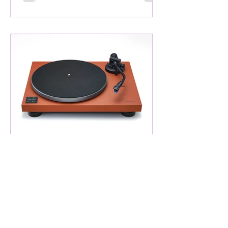
25 ene
8 min de lectura
#Test : SL-40CBT, el nuevo
tocadiscos firmado por
Technics