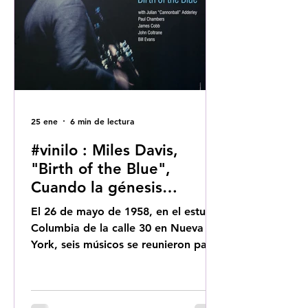
25 ene
6 min de lectura
#vinilo : Miles Davis,
"Birth of the Blue",
Cuando la génesis
precede a la leyenda.
El 26 de mayo de 1958, en el estudio
Columbia de la calle 30 en Nueva
York, seis músicos se reunieron para
una sesión que iba a permanecer en
la sombra durante más de seis
décadas.