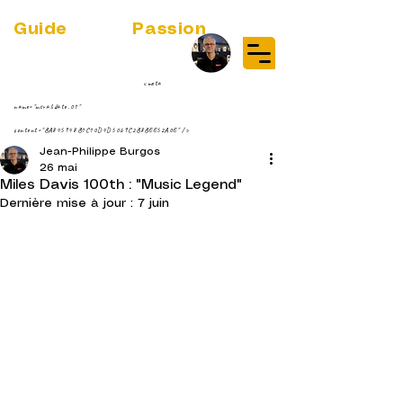
Guide
Audio
Passion
(RE)DISCOVER MUSIC VINYL
STREAMING NEWS
par Jean-Philippe ;-)
<meta
name="msvalidate.01"
content="BA845948B1C10D4D5069C2B8BEE52A0E" />
Jean-Philippe Burgos
26 mai
Miles Davis 100th : "Music Legend"
Dernière mise à jour :
7 juin