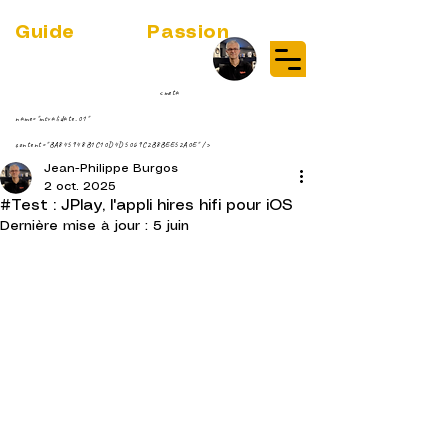
Guide
Audio
Passion
(RE)DISCOVER MUSIC VINYL
STREAMING NEWS
par Jean-Philippe ;-)
<meta
name="msvalidate.01"
content="BA845948B1C10D4D5069C2B8BEE52A0E" />
Jean-Philippe Burgos
2 oct. 2025
#Test : JPlay, l'appli hires hifi pour iOS
Dernière mise à jour :
5 juin