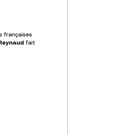
s françaises 
 Reynaud
 fait 