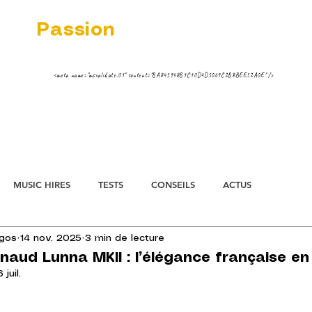
dio
Passion
 MUSIC VINYL STREAMING NEWS
ippe ;-)
<meta name="msvalidate.01" content="BA845948B1C10D4D5069C2B8BEE52A0E" />
AIREUR FNAC
TESTS
STREAMING 
MUSIC HIRES
TESTS
CONSEILS
ACTUS
rgos
14 nov. 2025
3 min de lecture
aud Lunna MKII : l’élégance française en
 juil.