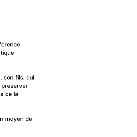
férence 
tique 
d
, son fils, qui 
 préserver 
s de la 
 un moyen de 