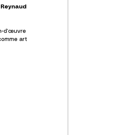
 Reynaud
n-d’œuvre 
n comme art 