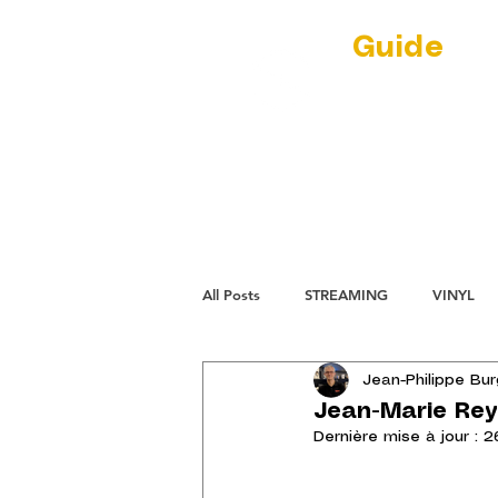
Guide
Au
(RE)DISCOVER
par Jean-Phil
NEWS
L'ECL
All Posts
STREAMING
VINYL
Jean-Philippe Bu
Jean-Marie Reyn
Dernière mise à jour :
26