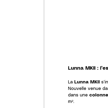
Lunna MKII : l
La 
Lunna MKII
 s’i
Nouvelle venue dan
dans une 
colonne
m².