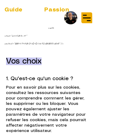
Guide
Audio
Passion
(RE)DISCOVER MUSIC VINYL
STREAMING NEWS
par Jean-Philippe ;-)
<meta
name="msvalidate.01"
content="BA845948B1C10D4D5069C2B8BEE52A0E" />
Vos choix
1. Qu'est-ce qu'un cookie ?
Pour en savoir plus sur les cookies,
consultez les ressources suivantes
pour comprendre comment les gérer,
les supprimer ou les bloquer. Vous
pouvez également ajuster les
paramètres de votre navigateur pour
refuser les cookies, mais cela pourrait
affecter négativement votre
expérience utilisateur.