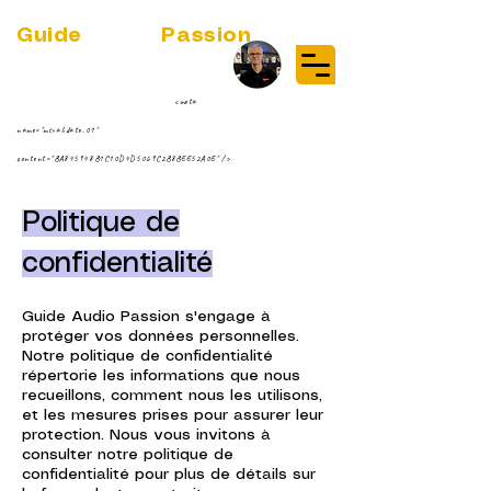
Guide
Audio
Passion
(RE)DISCOVER MUSIC VINYL
STREAMING NEWS
par Jean-Philippe ;-)
<meta
name="msvalidate.01"
content="BA845948B1C10D4D5069C2B8BEE52A0E" />
Politique de
confidentialité
Guide Audio Passion s'engage à
protéger vos données personnelles.
Notre politique de confidentialité
répertorie les informations que nous
recueillons, comment nous les utilisons,
et les mesures prises pour assurer leur
protection. Nous vous invitons à
consulter notre politique de
confidentialité pour plus de détails sur