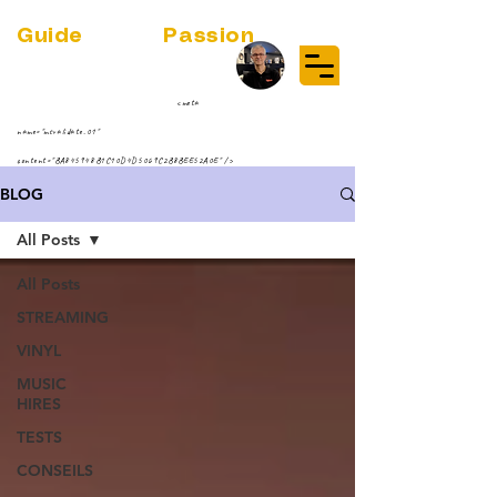
Guide
Audio
Passion
(RE)DISCOVER MUSIC VINYL
STREAMING NEWS
par Jean-Philippe ;-)
<meta
name="msvalidate.01"
content="BA845948B1C10D4D5069C2B8BEE52A0E" />
BLOG
All Posts
All Posts
STREAMING
VINYL
MUSIC
HIRES
TESTS
CONSEILS