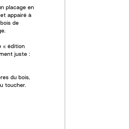
un placage en 
et appairé à 
 bois de 
e. 
 « édition 
ment juste : 
res du bois, 
au toucher.  