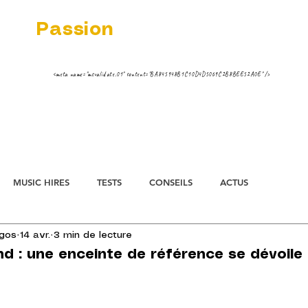
dio
Passion
 MUSIC VINYL STREAMING NEWS
ippe ;-)
<meta name="msvalidate.01" content="BA845948B1C10D4D5069C2B8BEE52A0E" />
AIREUR FNAC
TESTS
STREAMING 
MUSIC HIRES
TESTS
CONSEILS
ACTUS
rgos
14 avr.
3 min de lecture
d : une enceinte de référence se dévoile