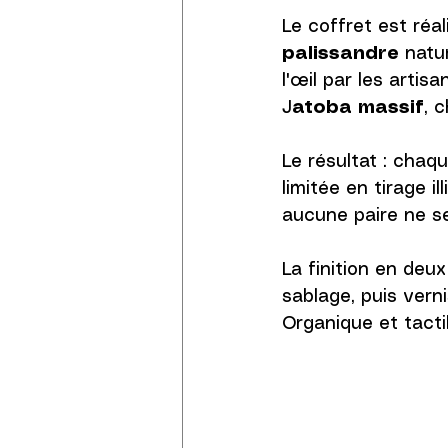
Le coffret est réal
palissandre
 natu
l'œil par les artisa
J
atoba massif
, 
Le résultat : chaq
limitée en tirage i
aucune paire ne se
La finition en deux
sablage, puis verni
Organique et tactil