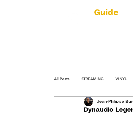
Guide
Au
(RE)DISCOVER
par Jean-Phil
NEWS
L'ECL
All Posts
STREAMING
VINYL
Jean-Philippe Bu
Dynaudio Legen