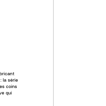
bricant 
 la série 
es coins 
ve qui 