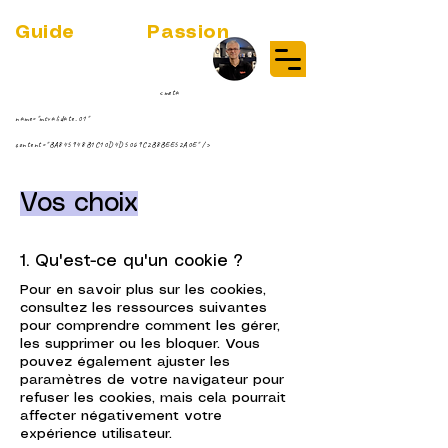
Guide
Audio
Passion
(RE)DISCOVER MUSIC VINYL
STREAMING NEWS
par Jean-Philippe ;-)
<meta
name="msvalidate.01"
content="BA845948B1C10D4D5069C2B8BEE52A0E" />
Vos choix
1. Qu'est-ce qu'un cookie ?
Pour en savoir plus sur les cookies,
consultez les ressources suivantes
pour comprendre comment les gérer,
les supprimer ou les bloquer. Vous
pouvez également ajuster les
paramètres de votre navigateur pour
refuser les cookies, mais cela pourrait
affecter négativement votre
expérience utilisateur.