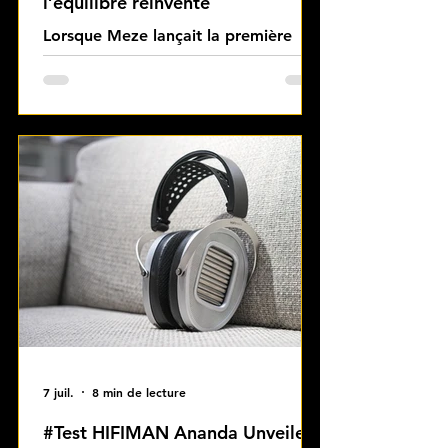
l’équilibre réinventé
Lorsque Meze lançait la première
génération des 99 CLASSICS en 2015,
le pari était déjà clair : proposer un
casque fermé à la fois élégant,
musicalement séduisant et disponible
à un tarif « raisonnable » pour ce
niveau de finition.
7 juil.
8 min de lecture
#Test HIFIMAN Ananda Unveiled