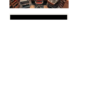
Abonnez-vous à ma Newsletter
pour recevoir les nouveaux posts de
Guide
Audio Passion
directement dans votre