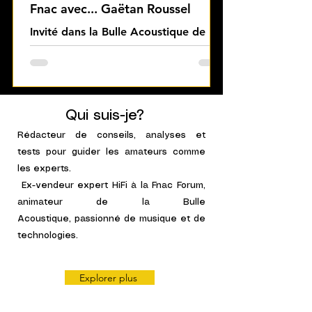
Fnac avec... Gaëtan Roussel
Invité dans la Bulle Acoustique de la
Fnac Forum des Halles par Qobuz,
l'artiste échange librement en
évocant ses influences musicales .
Qui suis-je?
Rédacteur de conseils,
analyses et
tests
pour guider les amateurs comme
les experts.
Ex-vendeur expert HiFi à la Fnac Forum,
animateur de la Bulle
Acoustique,
passionné de musique et de
technologies.
Explorer plus