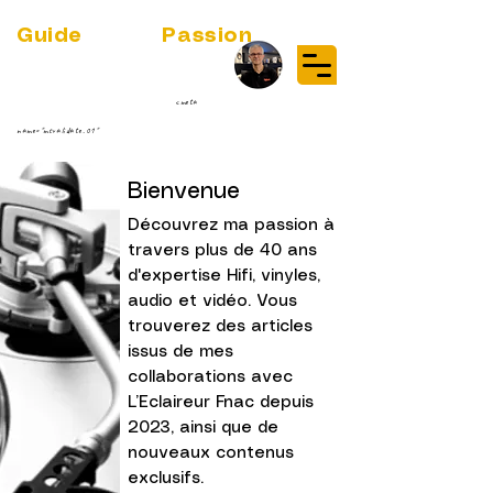
Guide
Audio
Passion
(RE)DISCOVER MUSIC VINYL
STREAMING NEWS
par Jean-Philippe ;-)
<meta
name="msvalidate.01"
content="BA845948B1C10D4D5069C2B8BEE52A0E" />
Bienvenue
Découvrez ma passion à
travers plus de 40 ans
d'expertise Hifi, vinyles,
audio et vidéo. Vous
trouverez des articles
issus de mes
collaborations avec
L’Eclaireur Fnac
depuis
2023, ainsi que de
nouveaux contenus
exclusifs.